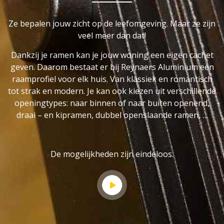
Ze bepalen jouw zicht op de leefomgeving. Maar ze zijn
veel meer dan dat!
Dankzij je ramen kan je jouw woning een eigen cachet
geven. Daarom bestaat er bij Reynaers Aluminium een
raamprofiel voor elk huis. Van klassiek en romantisch
tot strak en modern. Je kan ook kiezen uit verschillende
openingtypes: naar binnen of naar buiten openend,
draai – en kipramen, dubbel openslaande ramen, …
De mogelijkheden zijn eindeloos.