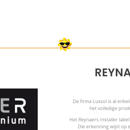
REYNA
De firma Luxsol is al enke
het volledige pr
Het Reynaers Installer labe
Die erkenning wijst op