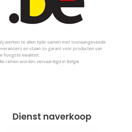
ij werken te allen tijde samen met toonaangevende
everanciers en staan zo garant voor producten van
e hoogste kwaliteit.
lle ramen worden vervaardigd in Belgie.
Dienst naverkoop