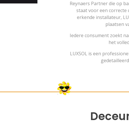
Reynaers Partner die op b
staat voor een correcte 
erkende installateur, LU
plaatsen v
Iedere consument zoekt naa
het volle
LUXSOL is een professionel
gedetailleer
TALLER
Deceun