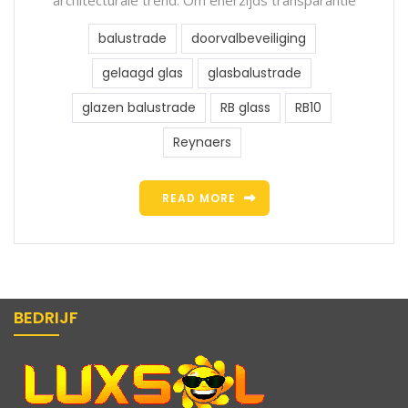
architecturale trend. Om enerzijds transparantie
balustrade
doorvalbeveiliging
gelaagd glas
glasbalustrade
glazen balustrade
RB glass
RB10
Reynaers
READ MORE
BEDRIJF