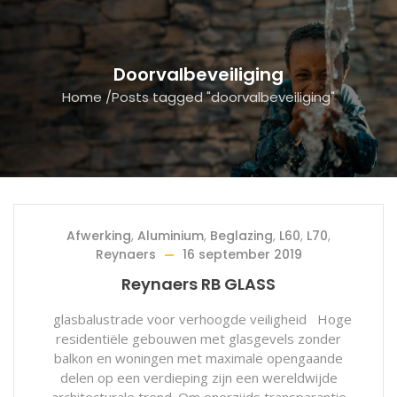
Doorvalbeveiliging
Home
/
Posts tagged "doorvalbeveiliging"
Afwerking
,
Aluminium
,
Beglazing
,
L60
,
L70
,
Reynaers
16 september 2019
Reynaers RB GLASS
glasbalustrade voor verhoogde veiligheid Hoge
residentiële gebouwen met glasgevels zonder
balkon en woningen met maximale opengaande
delen op een verdieping zijn een wereldwijde